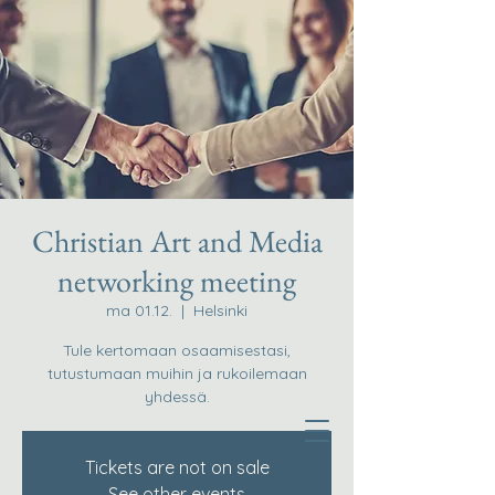
Christian Art and Media
networking meeting
ma 01.12.
  |  
Helsinki
Tule kertomaan osaamisestasi,
tutustumaan muihin ja rukoilemaan
yhdessä.
Tickets are not on sale
See other events